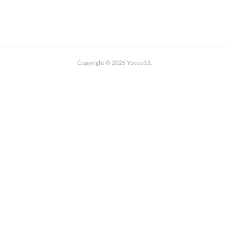
Yocco18 ぬりえバージョン
イラスト集
Yoccoの1日マップ
開港都市・横浜の歴史
Copyright ©
2026
Yocco18
.