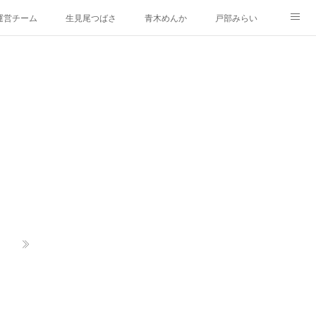
運営チーム
生見尾つばさ
青木めんか
戸部みらい
新治みどり
山内あおば
都筑かや
戸塚しなの
occo18 ぬりえバージョン
イラスト集
Yoccoの1日マップ