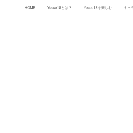
HOME
Yocco18とは？
Yocco18を楽しむ
キャ
千代崎マリン
浦舟みなみ
永谷みお
星川とば
本郷さかえ
中和田いずみ
瀬谷みつき
Yocco1