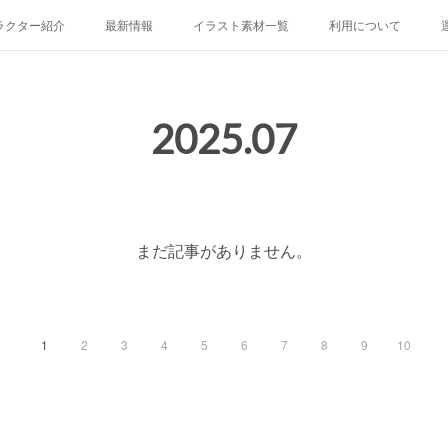
ラクター紹介
最新情報
イラスト素材一覧
利用について
り
鶴ヶ峰あさひ
屏風浦しおみ
金沢ふみ
大綱きくな
8 等身バージョン
Yocco18 ミニバージョン
Yocco18 顔アイコン
Y
2025
.
07
開港都市・横浜の歴史
まだ記事がありません。
1
2
3
4
5
6
7
8
9
10