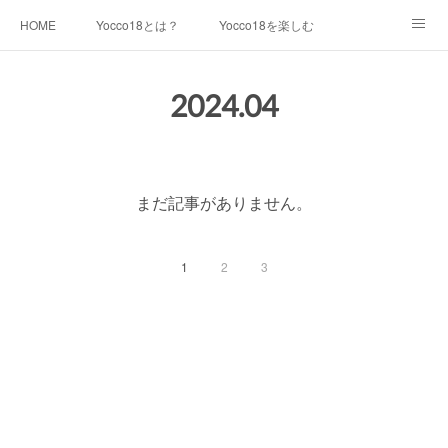
HOME
Yocco18とは？
Yocco18を楽しむ
キャラクター紹介
最新情報
イラスト素材一覧
2024
.
04
利用について
運営チーム
生見尾つばさ
青木めんか
戸部みらい
千代崎マリン
まだ記事がありません。
浦舟みなみ
永谷みお
星川とばり
鶴ヶ峰あさひ
1
2
3
屏風浦しおみ
金沢ふみ
大綱きくな
新治みどり
山内あおば
都筑かや
戸塚しなの
本郷さかえ
中和田いずみ
瀬谷みつき
Yocco18 等身バージョン
Yocco18 ミニバージョン
Yocco18 顔アイコン