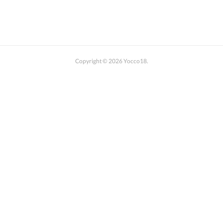
Yocco18 ぬりえバージョン
イラスト集
Yoccoの1日マップ
開港都市・横浜の歴史
Copyright ©
2026
Yocco18
.