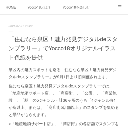
HOME
Yocco18とは？
Yocco18を楽しむ
キャラクター紹介
最新情報
イラスト素材一覧
2024.07.31 07:20
利用について
運営チーム
生見尾つばさ
「住むなら泉区！魅力発見デジタルdeスタ
ンプラリー」でYocco18オリジナルイラス
青木めんか
戸部みらい
千代崎マリン
ト色紙を提供
浦舟みなみ
永谷みお
星川とばり
鶴ヶ峰あさひ
泉区内の魅力スポットを巡る「住むなら泉区！魅力発見デジ
タルdeスタンプラリー」が9月1日より初開催されます。
屏風浦しおみ
金沢ふみ
大綱きくな
新治みどり
住むなら泉区！魅力発見デジタルdeスタンプラリーでは、
山内あおば
都筑かや
戸塚しなの
本郷さかえ
「地産地消サポート店」、「商店街」、「公園」、「商業施
設」、「駅」の5ジャンル・計36ヶ所のうち「4ジャンル各1
中和田いずみ
瀬谷みつき
Yocco18 等身バージョン
か所以上」または、「商店街5店舗以上」のスタンプを集める
と景品がもらえます。
Yocco18 ミニバージョン
Yocco18 顔アイコン
※「地産地消サポート店」、「商店街」の各店舗でスタンプを