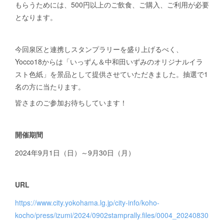
もらうためには、500円以上のご飲食、ご購入、ご利用が必要
Yocco18 ぬりえバージョン
イラスト集
Yoccoの1日マップ
となります。
開港都市・横浜の歴史
今回泉区と連携しスタンプラリーを盛り上げるべく、
Yocco18からは「いっずん＆中和田いずみのオリジナルイラ
スト色紙」を景品として提供させていただきました。抽選で1
名の方に当たります。
皆さまのご参加お待ちしています！
開催期間
2024年9月1日（日）～9月30日（月）
URL
https://www.city.yokohama.lg.jp/city-info/koho-
kocho/press/izumi/2024/0902stamprally.files/0004_20240830