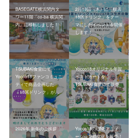
BASEGATE横浜関内タ
2月19日（木）に「横浜
ワー11階「co-ba 横浜関
18区ドリンク」をテー
内」に移転しました！
マにしたイベントを開催
します！
TSUBAKI食堂にて
Yocco18オリジナル年賀
Yocco18ファンコミュニ
ポストカードを
ティで商品企画した
TSUBAKI食堂にて販売
「18区ドリンク」が…
2026年 新年のご挨拶
Yocco18のLINEアニメ
ーション絵文字を販売！