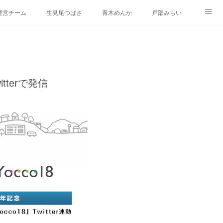
運営チーム
生見尾つばさ
青木めんか
戸部みらい
新治みどり
山内あおば
都筑かや
戸塚しなの
occo18 ぬりえバージョン
イラスト集
Yoccoの1日マップ
terで発信