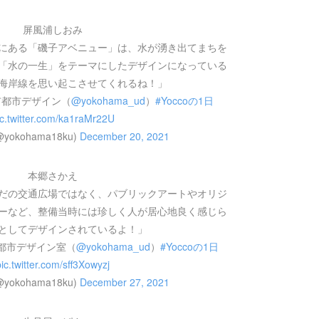
屏風浦しおみ
にある「磯子アベニュー」は、水が湧き出てまちを
「水の一生」をテーマにしたデザインになっている
海岸線を思い起こさせてくれるね！」
市都市デザイン（
@yokohama_ud
）
#Yoccoの1日
ic.twitter.com/ka1raMr22U
@yokohama18ku)
December 20, 2021
本郷さかえ
だの交通広場ではなく、パブリックアートやオリジ
ーなど、整備当時には珍しく人が居心地良く感じら
としてデザインされているよ！」
都市デザイン室（
@yokohama_ud
）
#Yoccoの1日
pic.twitter.com/sff3Xowyzj
@yokohama18ku)
December 27, 2021