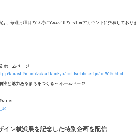
、毎週月曜日の12時にYocco18のTwitterアカウントに投稿しており
業 ホームページ
lg.jp/kurashi/machizukuri-kankyo/toshiseibi/design/ud50th.html
個性と魅力あるまちをつくる～ ホームページ
tter
a_ud
デザイン横浜展を記念した特別企画を配信