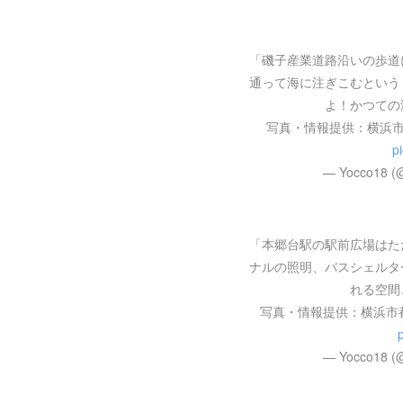
「磯子産業道路沿いの歩道
通って海に注ぎこむという
よ！かつての
写真・情報提供：横浜
p
— Yocco18 (
「本郷台駅の駅前広場はた
ナルの照明、バスシェルタ
れる空間
写真・情報提供：横浜市
— Yocco18 (