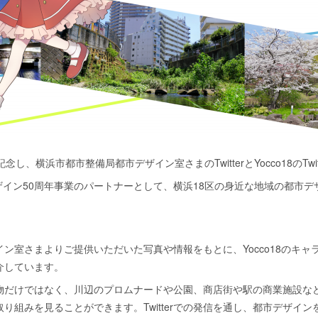
し、横浜市都市整備局都市デザイン室さまのTwitterとYocco18のTw
市デザイン50周年事業のパートナーとして、横浜18区の身近な地域の都市
デザイン室さまよりご提供いただいた写真や情報をもとに、Yocco18のキ
介しています。
物だけではなく、川辺のプロムナードや公園、商店街や駅の商業施設な
り組みを見ることができます。Twitterでの発信を通し、都市デザイ