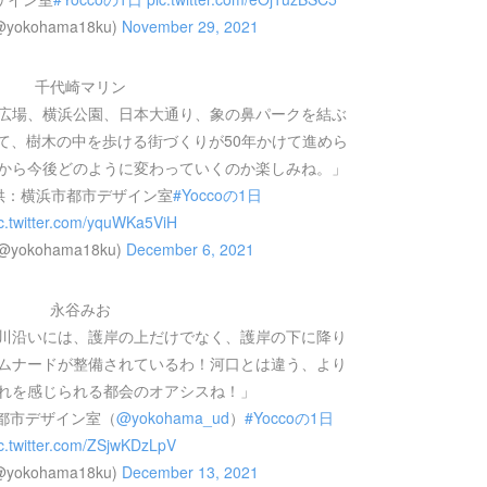
@yokohama18ku)
November 29, 2021
千代崎マリン
広場、横浜公園、日本大通り、象の鼻パークを結ぶ
て、樹木の中を歩ける街づくりが50年かけて進めら
から今後どのように変わっていくのか楽しみね。」
供：横浜市都市デザイン室
#Yoccoの1日
c.twitter.com/yquWKa5ViH
(@yokohama18ku)
December 6, 2021
永谷みお
川沿いには、護岸の上だけでなく、護岸の下に降り
ムナードが整備されているわ！河口とは違う、より
れを感じられる都会のオアシスね！」
都市デザイン室（
@yokohama_ud
）
#Yoccoの1日
c.twitter.com/ZSjwKDzLpV
@yokohama18ku)
December 13, 2021