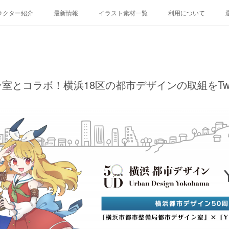
ラクター紹介
最新情報
イラスト素材一覧
利用について
り
鶴ヶ峰あさひ
屏風浦しおみ
金沢ふみ
大綱きくな
8 等身バージョン
Yocco18 ミニバージョン
Yocco18 顔アイコン
Y
とコラボ！横浜18区の都市デザインの取組をTwit
開港都市・横浜の歴史