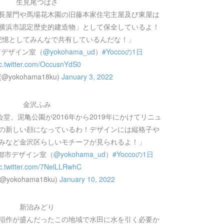
生見尾つばさ
長屋門や馬場花木園の旧藤本家住宅主屋及び東屋は
横浜市認定歴史的建造物」として保全しているよ！
記憶としてみんなで共有しているんだな！」
市デザイン室（
@yokohama_ud
）
#Yoccoの1日
c.twitter.com/OccusnYdS0
 (@yokohama18ku)
January 3, 2022
金沢ふみ
堂、泥亀公園が2016年から2019年にかけてリニュ
の新しい顔になっているわ！デザインには縦格子や
みなど金沢区らしいモチーフが見られるよ！」
都市デザイン室（
@yokohama_ud
）
#Yoccoの1日
c.twitter.com/7NelLLRwhC
(@yokohama18ku)
January 10, 2022
新治みどり
稲作が盛んだったこの地域で水田に水を引く必要か