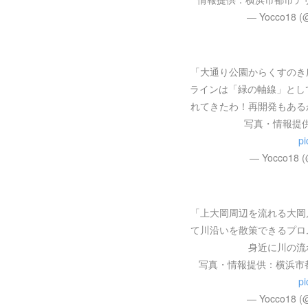
— Yocco18 (
「大通り公園からくすのき
ラインは「緑の軸線」とし
れてきたわ！再開発もある
写真・情報提
pi
— Yocco18 
「上大岡周辺を流れる大岡
て川沿いを散策できるプロ
身近に川の流
写真・情報提供：横浜市
pi
— Yocco18 (