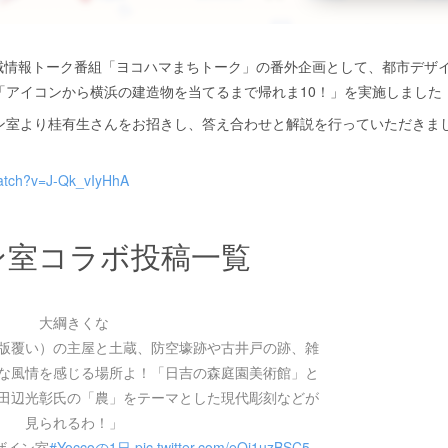
る地域情報トーク番組「ヨコハマまちトーク」の番外企画として、都市デザ
「アイコンから横浜の建造物を当てるまで帰れま10！」を実施しました（
室より桂有生さんをお招きし、答え合わせと解説を行っていただきました
watch?v=J-Qk_vIyHhA
ン室コラボ投稿一覧
大綱きくな
版覆い）の主屋と土蔵、防空壕跡や古井戸の跡、雑
な風情を感じる場所よ！「日吉の森庭園美術館」と
田辺光彰氏の「農」をテーマとした現代彫刻などが
見られるわ！」
ザイン室
#Yoccoの1日
pic.twitter.com/eOj1uzBSC5