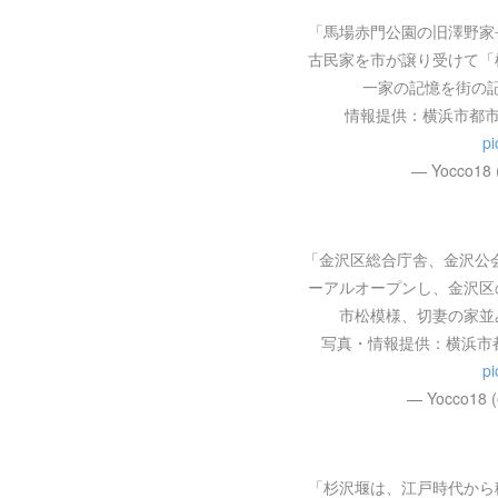
「馬場赤門公園の旧澤野家
古民家を市が譲り受けて「
一家の記憶を街の
情報提供：横浜市都
pi
— Yocco18
「金沢区総合庁舎、金沢公会
ーアルオープンし、金沢区
市松模様、切妻の家並
写真・情報提供：横浜市
pi
— Yocco18 
「杉沢堰は、江戸時代から