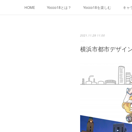
HOME
Yocco18とは？
Yocco18を楽しむ
キャ
千代崎マリン
浦舟みなみ
永谷みお
星川とば
2021.11.29 11:00
本郷さかえ
中和田いずみ
瀬谷みつき
Yocco1
横浜市都市デザイン室