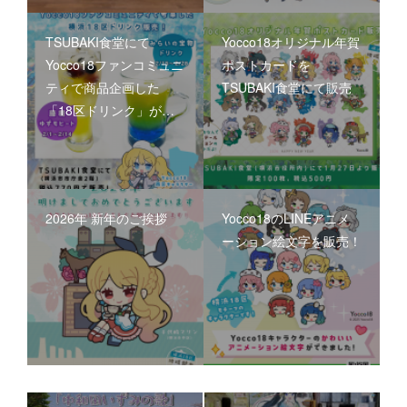
TSUBAKI食堂にて
Yocco18オリジナル年賀
Yocco18ファンコミュニ
ポストカードを
ティで商品企画した
TSUBAKI食堂にて販売
「18区ドリンク」が…
2026年 新年のご挨拶
Yocco18のLINEアニメ
ーション絵文字を販売！