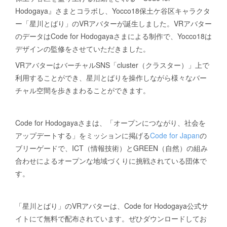
Yocco18 ぬりえバージョン
イラスト集
Yoccoの1日マップ
Hodogaya』さまとコラボし、Yocco18保土ケ谷区キャラクタ
ー「星川とばり」のVRアバターが誕生しました。VRアバター
開港都市・横浜の歴史
のデータはCode for Hodogayaさまによる制作で、Yocco18は
デザインの監修をさせていただきました。
VRアバターはバーチャルSNS「cluster（クラスター）」上で
利用することができ、星川とばりを操作しながら様々なバー
チャル空間を歩きまわることができます。
Code for Hodogayaさまは、「オープンにつながり、社会を
アップデートする」をミッションに掲げる
Code for Japan
の
ブリーゲードで、ICT（情報技術）とGREEN（自然）の組み
合わせによるオープンな地域づくりに挑戦されている団体で
す。
「星川とばり」のVRアバターは、Code for Hodogaya公式サ
イトにて無料で配布されています。ぜひダウンロードしてお