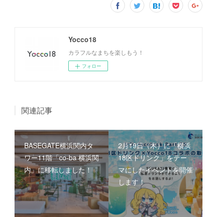
Yocco18
カラフルなまちを楽しもう！
フォロー
関連記事
BASEGATE横浜関内タ
2月19日（木）に「横浜
ワー11階「co-ba 横浜関
18区ドリンク」をテー
内」に移転しました！
マにしたイベントを開催
します！