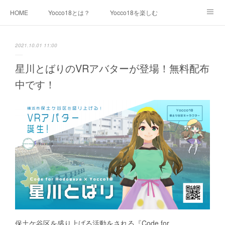
HOME
Yocco18とは？
Yocco18を楽しむ
キャラクター紹介
最新情報
イラスト素材一覧
2021.10.01 11:00
利用について
運営チーム
生見尾つばさ
星川とばりのVRアバターが登場！無料配布
中です！
青木めんか
戸部みらい
千代崎マリン
浦舟みなみ
永谷みお
星川とばり
鶴ヶ峰あさひ
屏風浦しおみ
金沢ふみ
大綱きくな
新治みどり
山内あおば
都筑かや
戸塚しなの
本郷さかえ
中和田いずみ
瀬谷みつき
Yocco18 等身バージョン
Yocco18 ミニバージョン
Yocco18 顔アイコン
保土ケ谷区を盛り上げる活動をされる『Code for