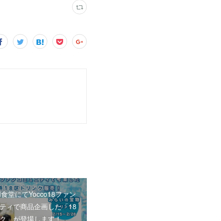
KI食堂にてYocco18ファン
ティで商品企画した「18
ク」が登場します！