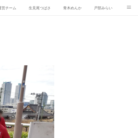
運営チーム
生見尾つばさ
青木めんか
戸部みらい
新治みどり
山内あおば
都筑かや
戸塚しなの
occo18 ぬりえバージョン
イラスト集
Yoccoの1日マップ