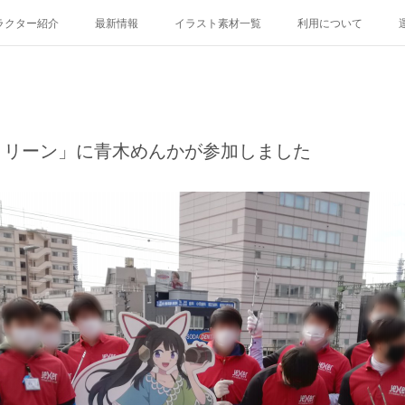
ラクター紹介
最新情報
イラスト素材一覧
利用について
り
鶴ヶ峰あさひ
屏風浦しおみ
金沢ふみ
大綱きくな
8 等身バージョン
Yocco18 ミニバージョン
Yocco18 顔アイコン
Y
くリーン」に青木めんかが参加しました
開港都市・横浜の歴史