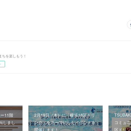
まちを楽しもう！
ー
ワー11階
2月19日（木）に「横浜18区ドリ
TSUBA
移転しまし
ンク」をテーマにしたイベントを
コミュニ
開催します！
区ドリン