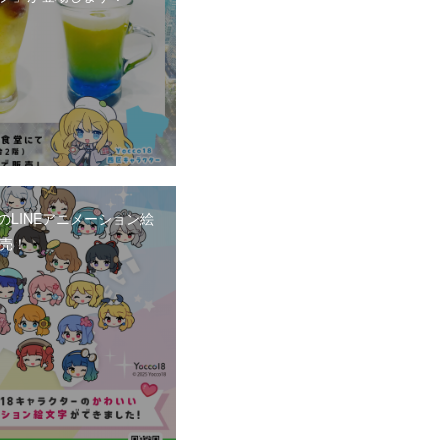
18のLINEアニメーション絵
売！