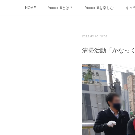
HOME
Yocco18とは？
Yocco18を楽しむ
キャ
千代崎マリン
浦舟みなみ
永谷みお
星川とば
2022.03.10 10:08
本郷さかえ
中和田いずみ
瀬谷みつき
Yocco1
清掃活動「かなっ