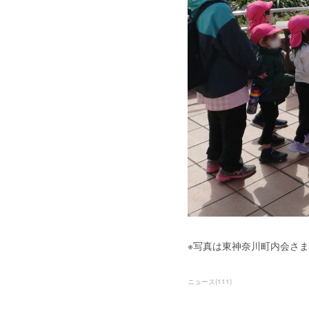
※写真は東神奈川町内会さ
ニュース
(
111
)