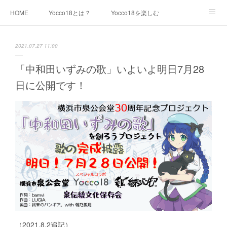
HOME
Yocco18とは？
Yocco18を楽しむ
キャラクター紹介
最新情報
イラスト素材一覧
2021.07.27 11:00
利用について
運営チーム
生見尾つばさ
「中和田いずみの歌」いよいよ明日7月28
日に公開です！
青木めんか
戸部みらい
千代崎マリン
浦舟みなみ
永谷みお
星川とばり
鶴ヶ峰あさひ
屏風浦しおみ
金沢ふみ
大綱きくな
新治みどり
山内あおば
都筑かや
戸塚しなの
本郷さかえ
中和田いずみ
瀬谷みつき
Yocco18 等身バージョン
Yocco18 ミニバージョン
Yocco18 顔アイコン
（2021.8.2追記）