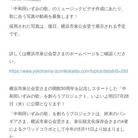
Yocco18 ぬりえバージョン
イラスト集
Yoccoの1日マップ
「中和田いずみの歌」のミュージックビデオ作成にあたり、
歌に合う写真や動画を募集します！
開港都市・横浜の歴史
採用された写真は、後日、横浜市泉公会堂で展示される予定
です。
詳しくは横浜市泉公会堂さまのホームページをご確認くださ
い。
https://www.yokohama-izumikokaido.com/topics/detail/id=293
横浜市泉公会堂さまの開館30周年を記念しスタートした「中
和田いずみの歌」を創ろうプロジェクト、いよいよ明日7月28
日（水）に公開となります！
「中和田いずみの歌」を創ろうプロジェクトは、終末のバン
ギアさま、横浜市泉公会堂さま、泉伝統文化保存会さまの4者
によるクワッドコラボとして今年の5月11日より始まりまし
た。