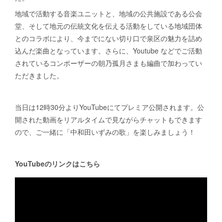
地域で活動する音楽ユニットと、地域の公共施設である公会
堂、そして地元の伝統文化を伝える活動をしている地域団体
とのコラボにより、今までにない切り口で泉区の魅力を詰め
込んだ楽曲となっています。さらに、Youtube などでご活動
されているコンポーザーの朝乃孤月さまも編曲で加わってい
ただきました。
当日は12時30分よりYouTubeにてプレミア公開されます。公
開された動画をリアルタイムで見ながらチャットもできます
ので、ご一緒に「中和田いずみの歌」を楽しみましょう！
YouTubeのリンクはこちら