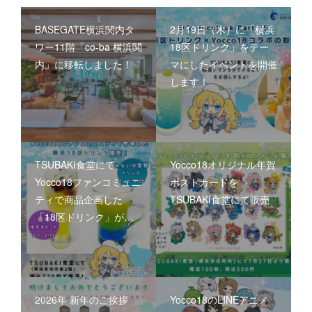
BASEGATE横浜関内タ
2月19日（木）に「横浜
ワー11階「co-ba 横浜関
18区ドリンク」をテー
内」に移転しました！
マにしたイベントを開催
します！
TSUBAKI食堂にて
Yocco18オリジナル年賀
Yocco18ファンコミュニ
ポストカードを
ティで商品企画した
TSUBAKI食堂にて販売
「18区ドリンク」が…
2026年 新年のご挨拶
Yocco18のLINEアニメ