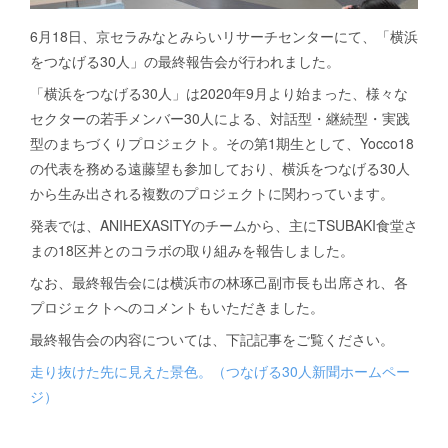
Yocco18 ぬりえバージョン
イラスト集
Yoccoの1日マップ
6月18日、京セラみなとみらいリサーチセンターにて、「横浜
をつなげる30人」の最終報告会が行われました。
開港都市・横浜の歴史
「横浜をつなげる30人」は2020年9月より始まった、様々な
セクターの若手メンバー30人による、対話型・継続型・実践
型のまちづくりプロジェクト。その第1期生として、Yocco18
の代表を務める遠藤望も参加しており、横浜をつなげる30人
から生み出される複数のプロジェクトに関わっています。
発表では、ANIHEXASITYのチームから、主にTSUBAKI食堂さ
まの18区丼とのコラボの取り組みを報告しました。
なお、最終報告会には横浜市の林琢己副市長も出席され、各
プロジェクトへのコメントもいただきました。
最終報告会の内容については、下記記事をご覧ください。
走り抜けた先に見えた景色。（つなげる30人新聞ホームペー
ジ）