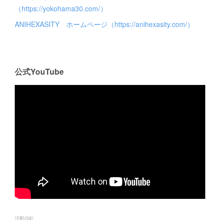
（https://yokohama30.com/）
ANIHEXASITY ホームページ（https://anihexasity.com/）
公式YouTube
活動
(
38
)