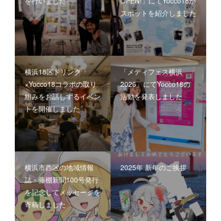
を行いました
OPEN!」にてYocco18が
スポットを紹介しました
横浜18区ドリンク
「メディフェス横浜
×Yocco18コラボの取り
2026」にてYocco18の
組みをお話しするイベン
活動を発表しました
トを開催しました
横浜市西区の地域情報
2025年 新年のご挨拶
誌・藤棚新聞100号発行
を記念してメッセージを
寄稿しました