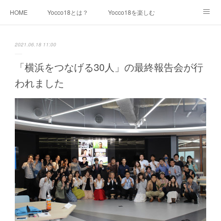
HOME
Yocco18とは？
Yocco18を楽しむ
キャラクター紹介
最新情報
イラスト素材一覧
2021.06.18 11:00
利用について
運営チーム
生見尾つばさ
「横浜をつなげる30人」の最終報告会が行
われました
青木めんか
戸部みらい
千代崎マリン
浦舟みなみ
永谷みお
星川とばり
鶴ヶ峰あさひ
屏風浦しおみ
金沢ふみ
大綱きくな
新治みどり
山内あおば
都筑かや
戸塚しなの
本郷さかえ
中和田いずみ
瀬谷みつき
Yocco18 等身バージョン
Yocco18 ミニバージョン
Yocco18 顔アイコン