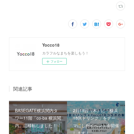
Yocco18
カラフルなまちを楽しもう！
フォロー
関連記事
BASEGATE横浜関内タ
2月19日（木）に「横浜
ワー11階「co-ba 横浜関
18区ドリンク」をテー
内」に移転しました！
マにしたイベントを開催
します！