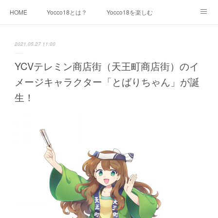
HOME
Yocco18とは？
Yocco18を楽しむ
キャラクター紹介
最新情報
イラスト素材一覧
2021.05.27 11:00
利用について
運営チーム
生見尾つばさ
YCVテレミン商店街（天王町商店街）のイ
メージキャラクター「とばりちゃん」が誕
青木めんか
戸部みらい
千代崎マリン
生！
浦舟みなみ
永谷みお
星川とばり
鶴ヶ峰あさひ
屏風浦しおみ
金沢ふみ
大綱きくな
新治みどり
山内あおば
都筑かや
戸塚しなの
本郷さかえ
中和田いずみ
瀬谷みつき
Yocco18 等身バージョン
Yocco18 ミニバージョン
Yocco18 顔アイコン